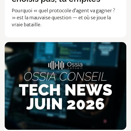
Pourquoi « quel protocole d’agent va gagner ?
» est la mauvaise question — et où se joue la
vraie bataille.