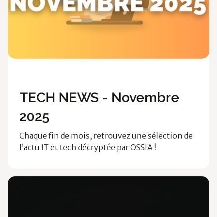
Ossia News
TECH NEWS - Novembre
2025
Chaque fin de mois, retrouvez une sélection de
l’actu IT et tech décryptée par OSSIA !