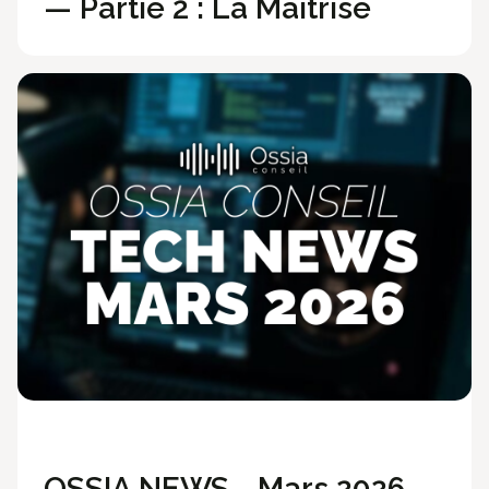
— Partie 2 : La Maîtrise
Ossia News
OSSIA NEWS - Mars 2026