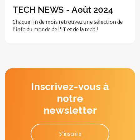
Ossia News
TECH NEWS - Août 2024
Chaque fin de mois retrouvez une sélection de
l'info du monde de l'IT et de la tech !
Inscrivez-vous à
notre
newsletter
S'inscrire